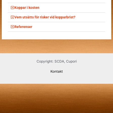
Koppar i kosten
Vem utsätts för risker vid kopparbrist?
Referenser
Copyright: SCDA, Cupori
Kontakt