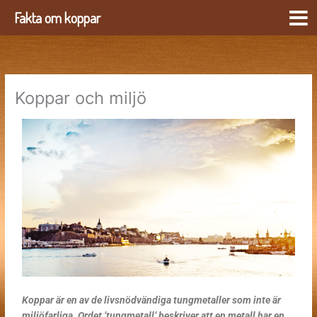
Siirry
Fakta om koppar
sisältöön
Koppar och miljö
Koppar är en av de livsnödvändiga tungmetaller som inte är
miljöfarliga. Ordet ’tungmetall’ beskriver att en metall har en